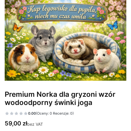
Premium Norka dla gryzoni wzór
wodoodporny świnki joga
0.00
(Oceny: 0 Recenzje: 0)
Cena
59,00 zł
bez VAT