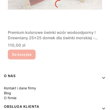
Premium kolorowe świnki wzór wodoodporny !
Drewniany 25x25 domek dla świnki morskiej -
dostępny od ręki
Cena
110,00 zł
Do koszyka
Linki w stopce
O NAS
Kontakt i dane firmy
Blog
O firmie
OBSŁUGA KLIENTA