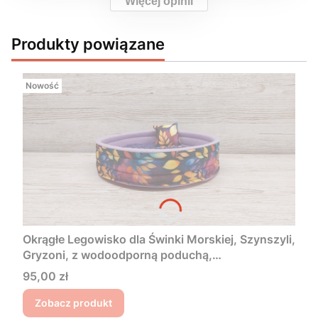
Więcej opinii
Produkty powiązane
Nowość
Okrągłe Legowisko dla Świnki Morskiej, Szynszyli,
Gryzoni, z wodoodporną poduchą,
antyalergicznym polarem, Polarki jak z bajki
Cena
95,00 zł
dostępne od ręki kolorowe listki
Zobacz produkt