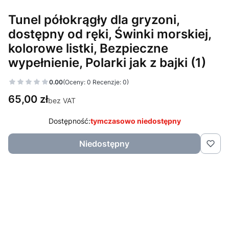
Tunel półokrągły dla gryzoni,
dostępny od ręki, Świnki morskiej,
kolorowe listki, Bezpieczne
wypełnienie, Polarki jak z bajki (1)
0.00
(Oceny: 0 Recenzje: 0)
Cena
65,00 zł
bez VAT
Dostępność:
tymczasowo niedostępny
Niedostępny
Wybierz wariant produktu:
Poszczególne warianty mogą różnić się ceną