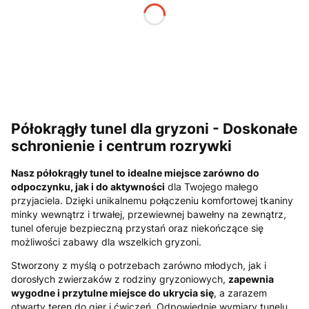
*
Mocowanie do klatki
Wybierz
Uwagi
Opcjonalne
Półokrągły tunel dla gryzoni - Doskonałe
schronienie i centrum rozrywki
Nasz półokrągły tunel to idealne miejsce zarówno do
odpoczynku, jak i do aktywności
dla Twojego małego
przyjaciela. Dzięki unikalnemu połączeniu komfortowej tkaniny
minky wewnątrz i trwałej, przewiewnej bawełny na zewnątrz,
tunel oferuje bezpieczną przystań oraz niekończące się
możliwości zabawy dla wszelkich gryzoni.
Stworzony z myślą o potrzebach zarówno młodych, jak i
dorosłych zwierzaków z rodziny gryzoniowych,
zapewnia
wygodne i przytulne miejsce do ukrycia się
, a zarazem
otwarty teren do gier i ćwiczeń. Odpowiednie wymiary tunelu