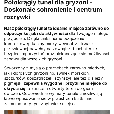
Półokrągły tunel dla gryzoni -
Doskonałe schronienie i centrum
rozrywki
Nasz półokrągły tunel to idealne miejsce zarówno do
odpoczynku, jak i do aktywności
dla Twojego małego
przyjaciela. Dzięki unikalnemu połączeniu
komfortowej tkaniny minky wewnątrz i trwałej,
przewiewnej bawełny na zewnątrz, tunel oferuje
bezpieczną przystań oraz niekończące się możliwości
zabawy dla wszelkich gryzoni.
Stworzony z myślą o potrzebach zarówno młodych,
jak i dorosłych gryzoni np. świnek morskich,
szczurków, koszatniczek, szynszyli ale też dla jeży
pigmejski
zapewnia wygodne i przytulne miejsce do
ukrycia się
, a zarazem otwarty teren do gier i
ćwiczeń. Odpowiednie wymiary tunelu umożliwiają
łatwe wpasowanie się w przestrzeń klatki, nie
zajmując przy tym zbyt wiele miejsca.