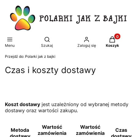
Produkty w k
Otwórz wyszukiwarkę
Menu
Szukaj
Zaloguj się
Koszyk
Przejdź do:
Polarki jak z bajki
Czas i koszty dostawy
Koszt dostawy
jest uzależniony od wybranej metody
dostawy oraz wartości zakupu.
Wartość
Wartość
Metoda
Czas
zamówienia
zamówienia
dostawy
dostawy