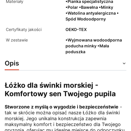
Materiały
•Pianka specjalistyczna
•Polar •Bawełna •Minky
•Watolina antyalergiczna •
Spód Wodoodporny
Certyfikaty jakości
OEKO-TEX
W zestawie
•Wyjmowana wodoodporna
poducha minky •Mała
poduszka
Opis
Łóżko dla świnki morskiej -
Komfortowy sen Twojego pupila
Stworzone z myślą o wygodzie i bezpieczeństwie
-
tak w skrócie można opisać nasze Łóżko dla świnki
morskiej. Jego unikalna konstrukcja zapewnia
maksymalny komfort i bezpieczeństwo dla Twojego
gryzonia, oferując mu idealne miejsce do odpoczynku.