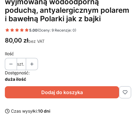
wyjmowaną wodoodporną
poduchą, antyalergicznym polarem
i bawełną Polarki jak z bajki
5.00
(Oceny: 9 Recenzje: 0)
Cena
80,00 zł
bez VAT
Ilość
szt.
Dostępność:
duża ilość
Dodaj do koszyka
Czas wysyłki:
10 dni
Wybierz wariant produktu:
Poszczególne warianty mogą różnić się ceną