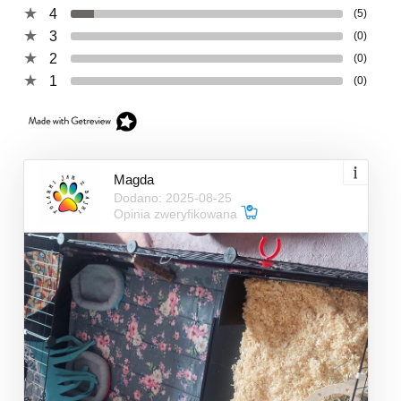
4
(5)
3
(0)
2
(0)
1
(0)
Magda
Dodano: 2025-08-25
Opinia zweryfikowana