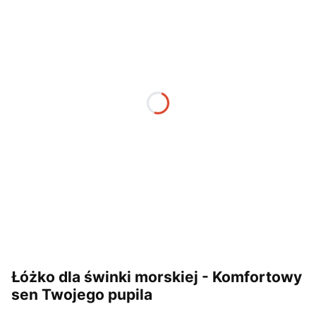
*
Wzór bawełny
Wybierz
*
Wzór Minky (Poduchy)
Wybierz
*
Wymiary
Wybierz
Uwagi
Opcjonalne
Łóżko dla świnki morskiej - Komfortowy
sen Twojego pupila