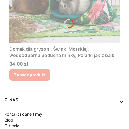
Domek dla gryzoni, Świnki Morskiej,
wodoodporna poducha minky, Polarki jak z bajki
Cena
84,00 zł
Zobacz produkt
Linki w stopce
O NAS
Kontakt i dane firmy
Blog
O firmie