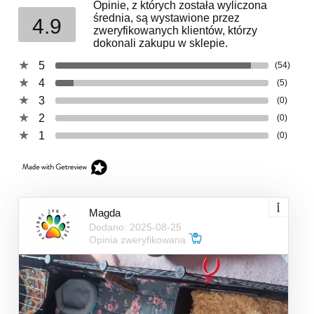
Opinie, z których została wyliczona
średnia, są wystawione przez
4.9
zweryfikowanych klientów, którzy
dokonali zakupu w sklepie.
5
(54)
4
(5)
3
(0)
2
(0)
1
(0)
Magda
Dodano: 2025-08-25
Opinia zweryfikowana