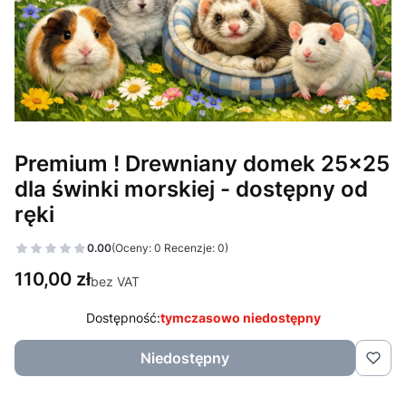
Premium ! Drewniany domek 25x25
dla świnki morskiej - dostępny od
ręki
0.00
(Oceny: 0 Recenzje: 0)
Cena
110,00 zł
bez VAT
Dostępność:
tymczasowo niedostępny
Niedostępny