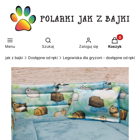
Produkty w k
Otwórz wyszukiwarkę
Menu
Szukaj
Zaloguj się
Koszyk
rki jak z bajki
Dostępne od ręki
Legowiska dla gryzoni - dostępne od ręki