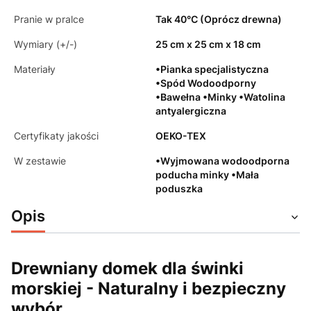
Pranie w pralce
Tak 40°C (Oprócz drewna)
Wymiary (+/-)
25 cm x 25 cm x 18 cm
Materiały
•Pianka specjalistyczna
•Spód Wodoodporny
•Bawełna •Minky •Watolina
antyalergiczna
Certyfikaty jakości
OEKO-TEX
W zestawie
•Wyjmowana wodoodporna
poducha minky •Mała
poduszka
Opis
Drewniany domek dla świnki
morskiej - Naturalny i bezpieczny
wybór