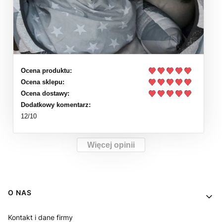
Ocena produktu:
Ocena sklepu:
Ocena dostawy:
Dodatkowy komentarz:
12/10
Więcej opinii
Linki w stopce
O NAS
Kontakt i dane firmy