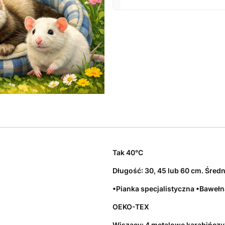
Tunel dla świnki mo
Odkryj świat przygód dla Two
zabawka, ale również praktyczn
bezpieczeństwo.
Wykonany z 
instynktów każdego gryzonia.
Produkt charakteryzuje się
wyt
Zaprojektowany do łatwego mon
idealne rozwiązanie dla osób p
swojego pupila.
Tak 40°C
Przejdź do pełnego opisu
Długość: 30, 45 lub 60 cm. Średn
•Pianka specjalistyczna •Baweł
OEKO-TEX
Wiszący: 4 metalowe karabińczyk