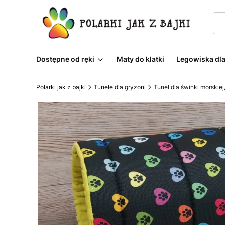
Dostępne od ręki
Maty do klatki
Legowiska dla
Polarki jak z bajki
Tunele dla gryzoni
Tunel dla świnki morskie