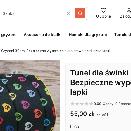
Wyczyść
Szukaj
Ulubione
Zalogu
 gryzoni
Akcesoria do klatki
Hamaki dla gryzoni
Tunele d
j, Gryzoni 30cm, Bezpieczne wypełnienie, kolorowe serduszka łapki
Tunel dla świnki
Bezpieczne wype
łapki
0.00
(Oceny: 0 Recenzj
Cena
55,00 zł
bez VAT
Ilość