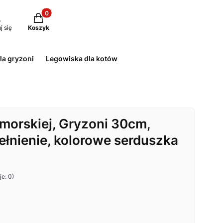
Produkty w koszyku: 0. Zobacz szczegóły
j się
Koszyk
la gryzoni
Legowiska dla kotów
 morskiej, Gryzoni 30cm,
łnienie, kolorowe serduszka
e: 0)