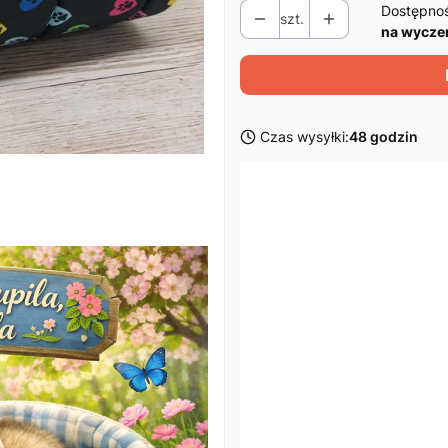
Dostępno
szt.
na wycze
Czas wysyłki:
48 godzin
Wybierz wariant produktu:
Poszczególne warianty mogą ró
*
Rozmiar
Wybierz
*
Mocowanie
Wybierz
Uwagi
Opcjonalne