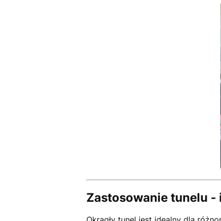
Zastosowanie tunelu - 
Okrągły tunel jest idealny dla róż