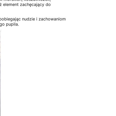
eż element zachęcający do
apobiegając nudzie i zachowaniom
o pupila.