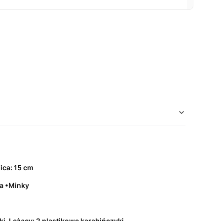
rskiej - idealne miejsce zabaw
jego gryzonia
z naszym tunelem. Jest to nie tylko świetna
e schronienie, które zapewni komfort i
myślą o aktywności
i zaspokojeniu naturalnych
rzymałością i estetycznym wykonaniem
.
tażu w klatce, dzięki praktycznym uchwytom, stanowi
oszukujących funkcjonalnego i trwałego akcesorium dla
ica: 15 cm
na •Minky
i. Leżący: 2 plastikowe karabińczyki