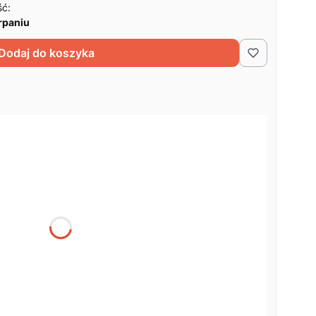
ść:
rpaniu
Dodaj do koszyka
żnić się ceną