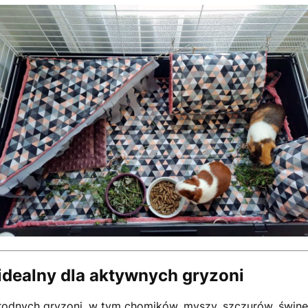
idealny dla aktywnych gryzoni
norodnych gryzoni, w tym chomików, myszy, szczurów, świne