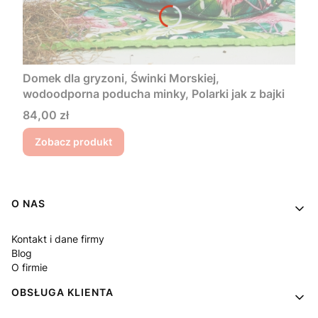
Domek dla gryzoni, Świnki Morskiej,
wodoodporna poducha minky, Polarki jak z bajki
Cena
84,00 zł
Zobacz produkt
Linki w stopce
O NAS
Kontakt i dane firmy
Blog
O firmie
OBSŁUGA KLIENTA