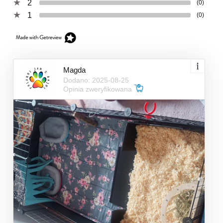
2
(0)
1
(0)
Magda
Dodano: 2025-08-25
Opinia zweryfikowana