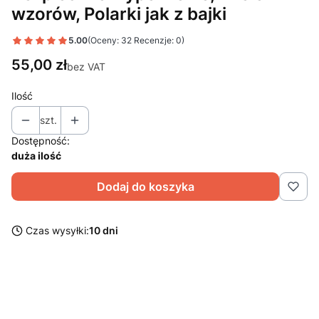
wzorów, Polarki jak z bajki
5.00
(Oceny: 32 Recenzje: 0)
Cena
55,00 zł
bez VAT
Ilość
szt.
Dostępność:
duża ilość
Dodaj do koszyka
Czas wysyłki:
10 dni
Wybierz wariant produktu:
Poszczególne warianty mogą różnić się ceną