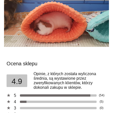
Ocena sklepu
Opinie, z których została wyliczona
średnia, są wystawione przez
4.9
zweryfikowanych klientów, którzy
dokonali zakupu w sklepie.
5
(54)
4
(5)
3
(0)