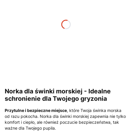
*
Wzór bawełny
Wybierz
*
Wzór Minky (Poduchy)
Wybierz
W zestawie mini poduszka
(+3,00 zł)
Opcjonalne
Uwagi
Opcjonalne
Norka dla świnki morskiej - Idealne
schronienie dla Twojego gryzonia
Przytulne i bezpieczne miejsce
, które Twoja świnka morska
od razu pokocha. Norka dla świnki morskiej zapewnia nie tylko
komfort i ciepło, ale również poczucie bezpieczeństwa, tak
ważne dla Twojego pupila.