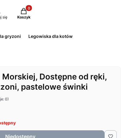
Produkty w koszyku: 0. Zobacz szczegóły
j się
Koszyk
la gryzoni
Legowiska dla kotów
 Morskiej, Dostępne od ręki,
zoni, pastelowe świnki
e: 0)
ostępny
Niedostępny