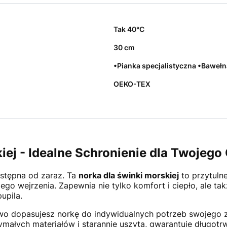
Tak 40°C
30 cm
•Pianka specjalistyczna •Baweł
OEKO-TEX
iej - Idealne Schronienie dla Twojego
stępna od zaraz. Ta
norka dla świnki morskiej
to przytulne
ego wejrzenia. Zapewnia nie tylko komfort i ciepło, ale t
upila.
two dopasujesz norkę do indywidualnych potrzeb swojego z
ałych materiałów i starannie uszyta, gwarantuje długotr