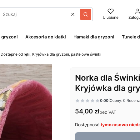
Wyczyść
Szukaj
Ulubione
Zalogu
 gryzoni
Akcesoria do klatki
Hamaki dla gryzoni
Tunele d
 Dostępne od ręki, Kryjówka dla gryzoni, pastelowe świnki
Norka dla Świnki
Kryjówka dla gry
0.00
(Oceny: 0 Recenzj
Cena
54,00 zł
bez VAT
Dostępność:
tymczasowo nied