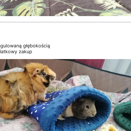
egulowaną głębokością
datkowy zakup