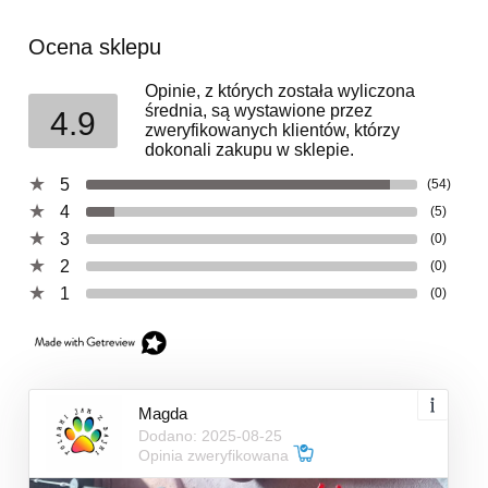
Ocena sklepu
Opinie, z których została wyliczona
średnia, są wystawione przez
4.9
zweryfikowanych klientów, którzy
dokonali zakupu w sklepie.
5
(54)
4
(5)
3
(0)
2
(0)
1
(0)
Magda
Dodano: 2025-08-25
Opinia zweryfikowana