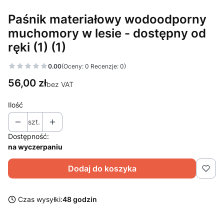
Paśnik materiałowy wodoodporny
muchomory w lesie - dostępny od
ręki (1) (1)
0.00
(Oceny: 0 Recenzje: 0)
Cena
56,00 zł
bez VAT
Ilość
szt.
Dostępność:
na wyczerpaniu
Dodaj do koszyka
Czas wysyłki:
48 godzin