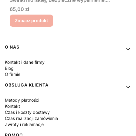
muchomory w lesie
Cena
65,00 zł
Zobacz produkt
Linki w stopce
O NAS
Kontakt i dane firmy
Blog
O firmie
OBSŁUGA KLIENTA
Metody płatności
Kontakt
Czas i koszty dostawy
Czas realizacji zamówienia
Zwroty i reklamacje
POMOC