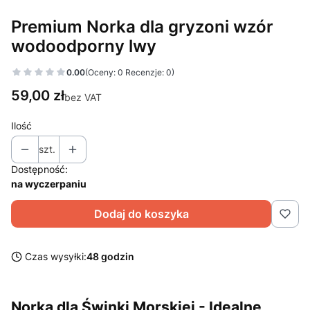
Premium Norka dla gryzoni wzór
wodoodporny lwy
0.00
(Oceny: 0 Recenzje: 0)
Cena
59,00 zł
bez VAT
Ilość
szt.
Dostępność:
na wyczerpaniu
Dodaj do koszyka
Czas wysyłki:
48 godzin
Norka dla Świnki Morskiej - Idealne