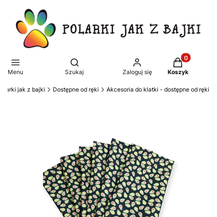
Produkty w k
Otwórz wyszukiwarkę
Menu
Szukaj
Zaloguj się
Koszyk
olarki jak z bajki
Dostępne od ręki
Akcesoria do klatki - dostępne od ręki