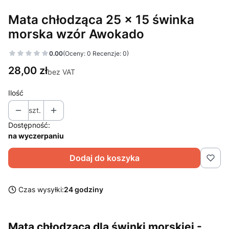
Mata chłodząca 25 x 15 świnka
morska wzór Awokado
0.00
(Oceny: 0 Recenzje: 0)
Cena
28,00 zł
bez VAT
Ilość
szt.
Dostępność:
na wyczerpaniu
Dodaj do koszyka
Czas wysyłki:
24 godziny
Mata chłodząca dla świnki morskiej -