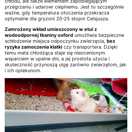
chłodu, ale także elementem zapobiegającym
przegrzaniu i udarowi cieplnemu. Jest to szczególnie
ważne, gdy temperatura otoczenia przekracza
optymalne dla gryzoni 20-25 stopni Celsjusza.
Zamrożony wkład umieszczony w etui z
wodoodpornej tkaniny oxford
umożliwia bezpieczne
schłodzenie miejsca odpoczynku zwierzęcia,
bez
ryzyka zamoczenia klatki
czy transportera. Dzięki
temu mata chłodząca staje się nieocenionym
wsparciem w upalne dni, a jej prostota użycia i
skuteczność przynoszą ulgę zarówno zwierzętom, jak
i ich opiekunom.