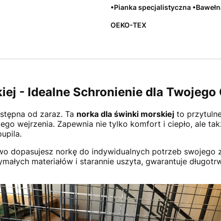
•Pianka specjalistyczna •Baweł
OEKO-TEX
iej - Idealne Schronienie dla Twojego
stępna od zaraz. Ta
norka dla świnki morskiej
to przytulne
ego wejrzenia. Zapewnia nie tylko komfort i ciepło, ale t
upila.
two dopasujesz norkę do indywidualnych potrzeb swojego z
ałych materiałów i starannie uszyta, gwarantuje długotr