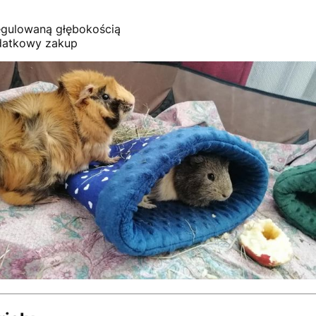
egulowaną głębokością
datkowy zakup