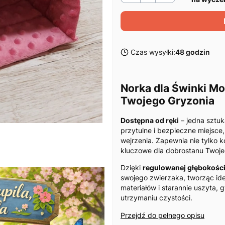
Czas wysyłki:
48 godzin
Norka dla Świnki Mor
Twojego Gryzonia
Dostępna od ręki
– jedna sztu
przytulne i bezpieczne miejsce
wejrzenia. Zapewnia nie tylko k
kluczowe dla dobrostanu Twoje
Dzięki
regulowanej głębokośc
swojego zwierzaka, tworząc i
materiałów i starannie uszyta,
utrzymaniu czystości.
Przejdź do pełnego opisu