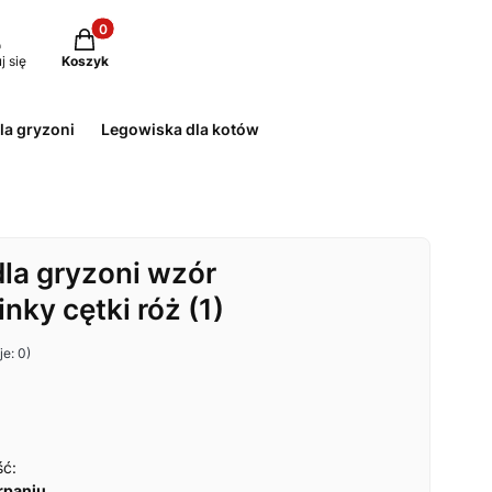
Produkty w koszyku: 0. Zobacz szczegóły
j się
Koszyk
la gryzoni
Legowiska dla kotów
la gryzoni wzór
ky cętki róż (1)
e: 0)
ść:
rpaniu