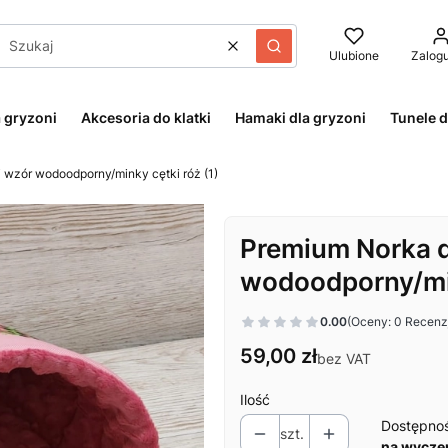
Wyczyść
Szukaj
Ulubione
Zalogu
 gryzoni
Akcesoria do klatki
Hamaki dla gryzoni
Tunele d
 wzór wodoodporny/minky cętki róż (1)
Premium Norka d
wodoodporny/min
0.00
(Oceny: 0 Recenzj
Cena
59,00 zł
bez VAT
Ilość
Dostępno
szt.
na wycze