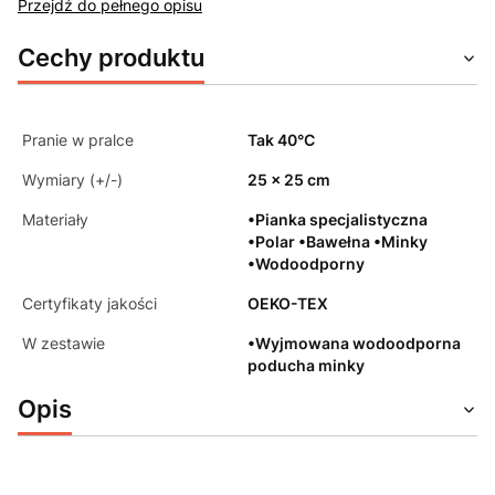
Przejdź do pełnego opisu
Cechy produktu
Pranie w pralce
Tak 40°C
Wymiary (+/-)
25 x 25 cm
Materiały
•Pianka specjalistyczna
•Polar •Bawełna •Minky
•Wodoodporny
Certyfikaty jakości
OEKO-TEX
W zestawie
•Wyjmowana wodoodporna
poducha minky
Opis