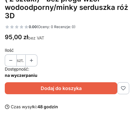
wodoodporny/minky serduszka róż
3D
0.00
(Oceny: 0 Recenzje: 0)
Cena
95,00 zł
bez VAT
Ilość
szt.
Dostępność:
na wyczerpaniu
Dodaj do koszyka
Czas wysyłki:
48 godzin
Wybierz wariant produktu:
Poszczególne warianty mogą różnić się ceną