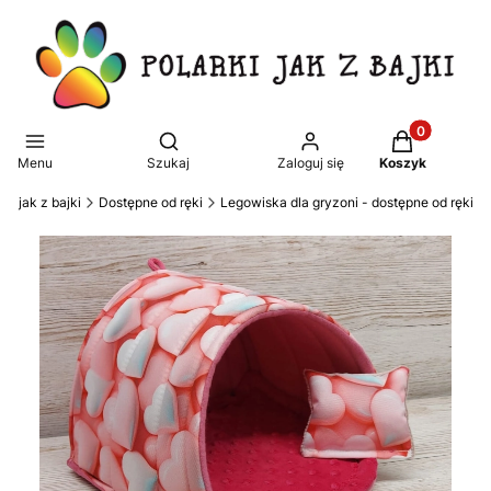
Produkty w k
Otwórz wyszukiwarkę
Menu
Szukaj
Zaloguj się
Koszyk
rki jak z bajki
Dostępne od ręki
Legowiska dla gryzoni - dostępne od ręki