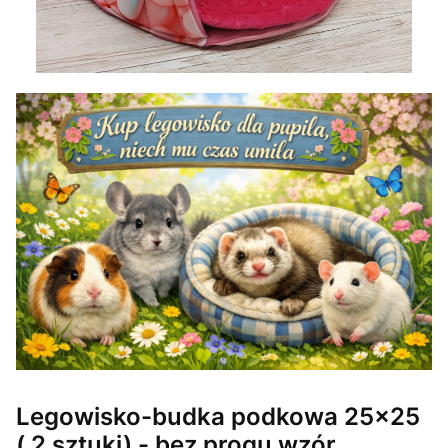
Legowisko-budka podkowa 25x25
( 2 sztuki) - bez progu wzór