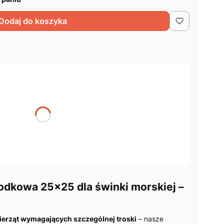
Dodaj do koszyka
żnić się ceną
+3,00 zł)
Opcjonalne
dkowa 25x25 dla świnki morskiej –
ierząt wymagających szczególnej troski
– nasze