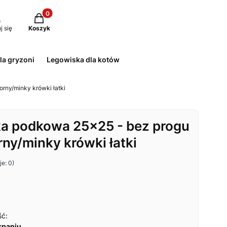
Produkty w koszyku: 0. Zobacz szczegóły
j się
Koszyk
la gryzoni
Legowiska dla kotów
ny/minky krówki łatki
a podkowa 25x25 - bez progu
y/minky krówki łatki
e: 0)
ść:
rpaniu