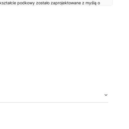
ształcie podkowy zostało zaprojektowane z myślą o
ebują łatwego dostępu do schronienia. Bez wysokiego
em!
, starszych lub osłabionych zwierząt
, które mają
r. Starannie wykonane z najlepszych materiałów, łączy
gnem.