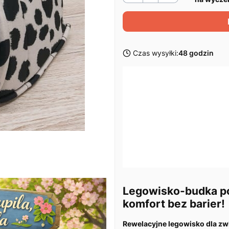
Czas wysyłki:
48 godzin
Wybierz wariant produktu:
Poszczególne warianty mogą ró
W zestawie mini poduszka
(
Uwagi
Opcjonalne
Legowisko-budka po
komfort bez barier!
Rewelacyjne legowisko dla zw