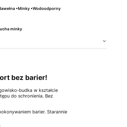
 •Bawełna •Minky •Wodoodporny
ucha minky
rt bez barier!
gowisko-budka w kształcie
tępu do schronienia. Bez
 pokonywaniem barier. Starannie