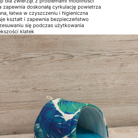
p dla zwierząt z problemami mobilności
a zapewnia doskonałą cyrkulację powietrza
, łatwa w czyszczeniu i higieniczna
e kształt i zapewnia bezpieczeństwo
zesuwaniu się podczas użytkowania
ększości klatek