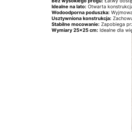
Bez wysokiego progu:
Łatwy dostę
Idealne na lato:
Otwarta konstrukcj
Wodoodporna poduszka:
Wyjmowana
Usztywniona konstrukcja:
Zachowuj
Stabilne mocowanie:
Zapobiega pr
Wymiary 25x25 cm:
Idealne dla wi