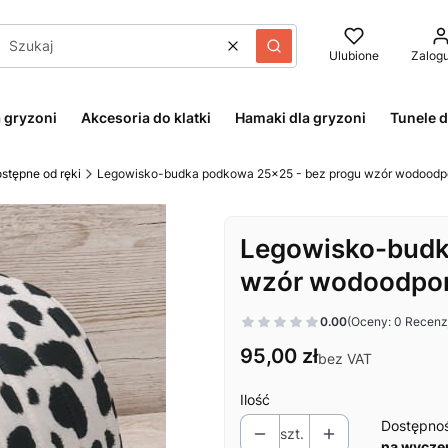
Wyczyść
Szukaj
Ulubione
Zalogu
 gryzoni
Akcesoria do klatki
Hamaki dla gryzoni
Tunele d
ostępne od ręki
Legowisko-budka podkowa 25x25 - bez progu wzór wodoodpor
Legowisko-budk
wzór wodoodporn
0.00
(Oceny: 0 Recenzj
Cena
95,00 zł
bez VAT
Ilość
Dostępno
szt.
na wycze