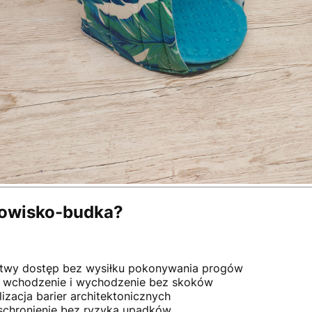
egowisko-budka?
twy dostęp bez wysiłku pokonywania progów
wchodzenie i wychodzenie bez skoków
izacja barier architektonicznych
schronienie bez ryzyka upadków