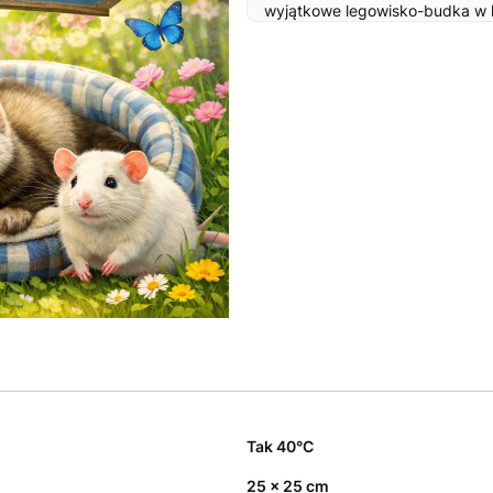
wyjątkowe legowisko-budka w k
świnkach morskich, które potrz
progu, za to z pełnym komfort
Idealne rozwiązanie dla
chorych
trudności z pokonywaniem barie
funkcjonalność z pięknym desi
Przejdź do pełnego opisu
Tak 40°C
25 x 25 cm