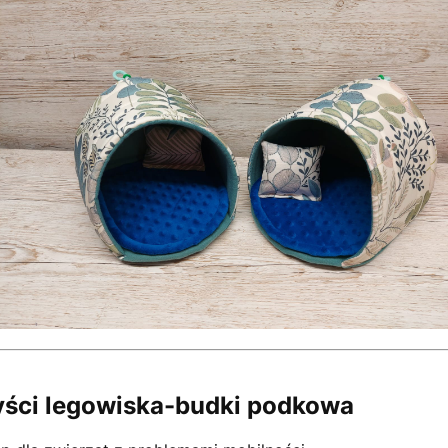
yści legowiska-budki podkowa